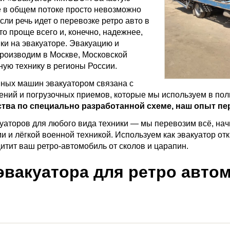
 в общем потоке просто невозможно
сли речь идет о перевозке ретро авто в
 то проще всего и, конечно, надежнее,
ки на эвакуаторе. Эвакуацию и
роизводим в Москве, Московской
ную технику в регионы России.
нных машин эвакуатором связана с
ний и погрузочных приемов, которые мы используем в пол
ва по специально разработанной схеме, наш опыт пер
куаторов для любого вида техники — мы перевозим всё, нач
 и лёгкой военной техникой. Используем как эвакуатор откры
итит ваш ретро-автомобиль от сколов и царапин.
эвакуатора для ретро авто
.