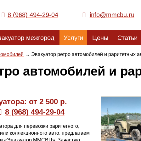
8 (968) 494-29-04
info@mmcbu.ru
вакуатор межгород
Услуги
Цены
Статьи
втомобилей
Эвакуатор ретро автомобилей и раритетных а
тро автомобилей и ра
атора: от 2
500 р.
8 (968) 494-29-04
атора для перевозки раритетного,
или коллекционного авто, предлагаем
ии «Эвакуатор MMCBU». Зачастую