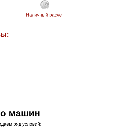
Наличный расчёт
сы:
.
ро машин
юдаем ряд условий: